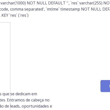
Ir
 varchar(1000) NOT NULL DEFAULT '', `res` varchar(255) N
para
e code, comma separated', `mtime` timestamp NOT NULL D
o
KEY `res` (`res`)
conteúdo
is que se dedicam em
ntes. Entramos de cabeça no
ão de leads, oportunidades e