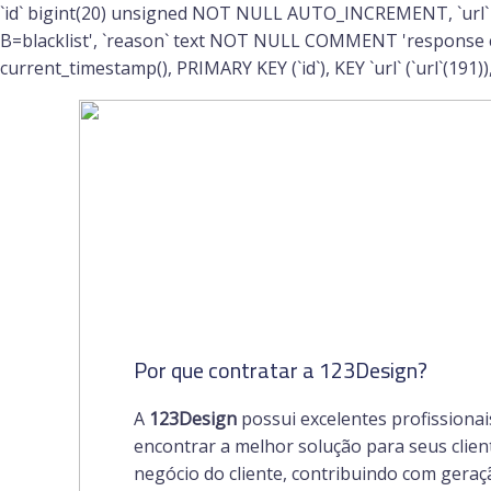
`id` bigint(20) unsigned NOT NULL AUTO_INCREMENT, `url`
B=blacklist', `reason` text NOT NULL COMMENT 'respons
current_timestamp(), PRIMARY KEY (`id`), KEY `url` (`url`(191)), 
Por que contratar a 123Design?
A
123Design
possui excelentes profissiona
encontrar a melhor solução para seus clie
negócio do cliente, contribuindo com geraç