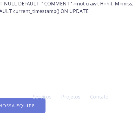
OT NULL DEFAULT '' COMMENT '-=not crawl, H=hit, M=miss,
EFAULT current_timestamp() ON UPDATE
Serviços
Projetos
Contato
NOSSA EQUIPE