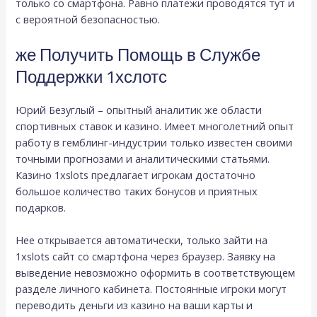
только со смартфона. Равно платежи проводятся тут и
с вероятной безопасностью.
же Получить Помощь в Службе
Поддержки 1хслотс
Юрий Безуглый – опытный аналитик же области
спортивных ставок и казино. Имеет многолетний опыт
работу в гемблинг-индустрии только известен своими
точными прогнозами и аналитическими статьями.
Казино 1xslots предлагает игрокам достаточно
большое количество таких бонусов и приятных
подарков.
Нее открывается автоматически, только зайти на
1xslots сайт со смартфона через браузер. Заявку на
выведение невозможно оформить в соответствующем
разделе личного кабинета. Постоянные игроки могут
переводить деньги из казино на ваши карты и