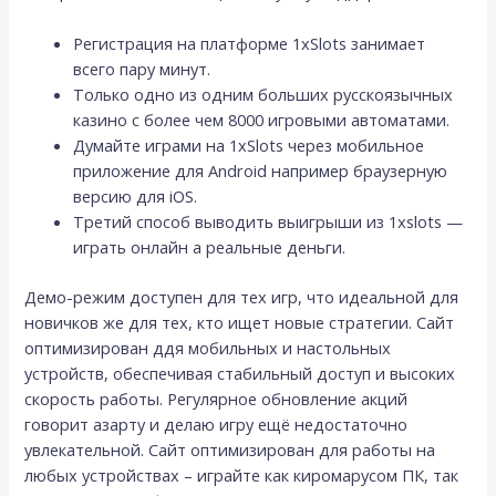
Регистрация на платформе 1xSlots занимает
всего пару минут.
Только одно из одним больших русскоязычных
казино с более чем 8000 игровыми автоматами.
Думайте играми на 1xSlots через мобильное
приложение для Android например браузерную
версию для iOS.
Третий способ выводить выигрыши из 1xslots —
играть онлайн а реальные деньги.
Демо-режим доступен для тех игр, что идеальной для
новичков же для тех, кто ищет новые стратегии. Сайт
оптимизирован ддя мобильных и настольных
устройств, обеспечивая стабильный доступ и высоких
скорость работы. Регулярное обновление акций
говорит азарту и делаю игру ещё недостаточно
увлекательной. Сайт оптимизирован для работы на
любых устройствах – играйте как киромарусом ПК, так