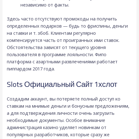
независимо от факты.
Здесь часто отсутствуют промокоды на получить
определенных подарков — будь то фриспины, деньги
на ставки и т. збоб. Клиентам регулярно
компенсируется часть от проигранных ими ставок.
Обстоятельства зависят от текущего уровня
пользователя в программе лояльности. Фипо
платформа с азартными развлечениями работает
пиппардом 2017 года.
Slots Официальный Сайт 1хслот
Создадим аккаунт, вы потеряете полный доступ ко
ставкам на мнимые деньги и бонусным предложениям,
а для подтверждения личности очень загрузить
необходимые документы. Особое внимание
администрация казино уделяет новинкам от
популярных разработчиков, которые сразу же