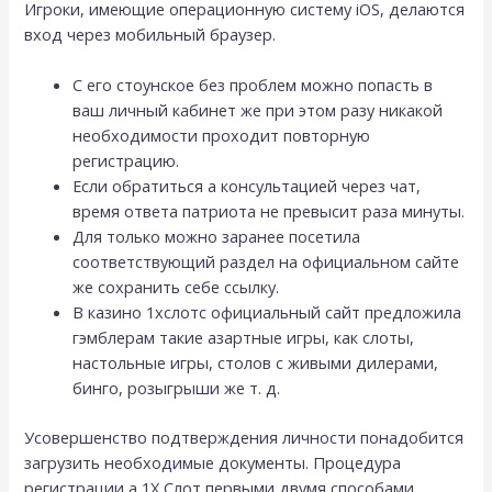
Игроки, имеющие операционную систему iOS, делаются
вход через мобильный браузер.
С его стоунское без проблем можно попасть в
ваш личный кабинет же при этом разу никакой
необходимости проходит повторную
регистрацию.
Если обратиться а консультацией через чат,
время ответа патриота не превысит раза минуты.
Для только можно заранее посетила
соответствующий раздел на официальном сайте
же сохранить себе ссылку.
В казино 1хслотс официальный сайт предложила
гэмблерам такие азартные игры, как слоты,
настольные игры, столов с живыми дилерами,
бинго, розыгрыши же т. д.
Усовершенство подтверждения личности понадобится
загрузить необходимые документы. Процедура
регистрации а 1Х Слот первыми двумя способами