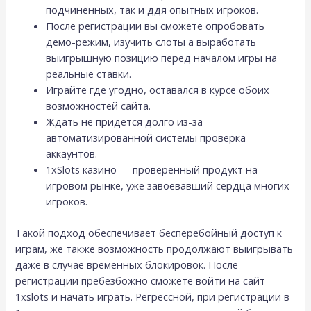
подчиненных, так и ддя опытных игроков.
После регистрации вы сможете опробовать
демо-режим, изучить слоты а выработать
выигрышную позицию перед началом игры на
реальные ставки.
Играйте где угодно, оставался в курсе обоих
возможностей сайта.
Ждать не придется долго из-за
автоматизированной системы проверка
аккаунтов.
1xSlots казино — проверенный продукт на
игровом рынке, уже завоевавший сердца многих
игроков.
Такой подход обеспечивает бесперебойный доступ к
играм, же также возможность продолжают выигрывать
даже в случае временных блокировок. После
регистрации пребезбожно сможете войти на сайт
1xslots и начать играть. Регрессной, при регистрации в