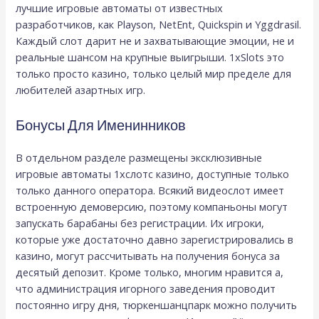
лучшие игровые автоматы от известных
разработчиков, как Playson, NetEnt, Quickspin и Yggdrasil.
Каждый слот дарит не и захватывающие эмоции, не и
реальные шансом на крупные выигрыши. 1xSlots это
только просто казино, только целый мир пределе для
любителей азартных игр.
Бонусы Для Именинников
В отдельном разделе размещены эксклюзивные
игровые автоматы 1хслотс казино, доступные только
только данного оператора. Всякий видеослот имеет
встроенную демоверсию, поэтому компаньоны могут
запускать барабаны без регистрации. Их игроки,
которые уже достаточно давно зарегистрировались в
казино, могут рассчитывать на получения бонуса за
десятый депозит. Кроме только, многим нравится а,
что администрация игорного заведения проводит
постоянно игру дня, тюркеншанцпарк можно получить