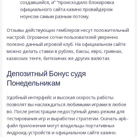
создавшейся, и” “происходило блокировка
официального сайта казино провайдером
ноунсом самым разным потому.
Отзывы действующих гемблеров несут положительный
настрой. Огромное сотни пользователей уверенно
полезно данный игровой клуб. На официальном сайте
можно делать ставки в рублях, баксы, евро, гривнах,
казахских тенге, биткоинах же других валютах.
Депозитный Бонус судя
Понедельникам
Удобный интерфейс и высокая скорость работы
позволят вы наслаждаться любимыми играми в любое
во. После регистрации недоступный демо-режим для
тестирования игр и выработки стратегии. Скачать apk-
файл приложения могут владельцы портативных
Андроид-устройств и официальном сайте казино.